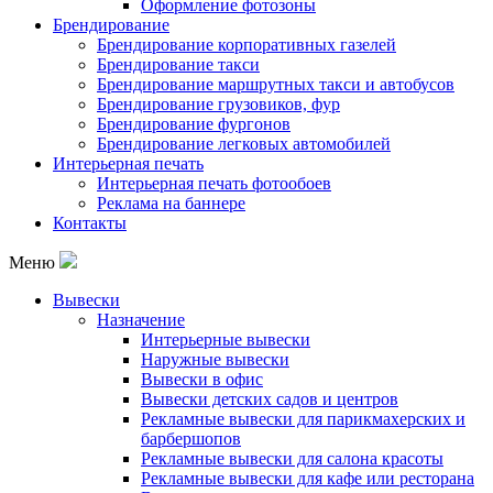
Оформление фотозоны
Брендирование
Брендирование корпоративных газелей
Брендирование такси
Брендирование маршрутных такси и автобусов
Брендирование грузовиков, фур
Брендирование фургонов
Брендирование легковых автомобилей
Интерьерная печать
Интерьерная печать фотообоев
Реклама на баннере
Контакты
Меню
Вывески
Назначение
Интерьерные вывески
Наружные вывески
Вывески в офис
Вывески детских садов и центров
Рекламные вывески для парикмахерских и
барбершопов
Рекламные вывески для салона красоты
Рекламные вывески для кафе или ресторана