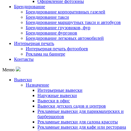
Оформление фотозоны
Брендирование
Брендирование корпоративных газелей
Брендирование такси
Брендирование маршрутных такси и автобусов
Брендирование грузовиков, фур
Брендирование фургонов
Брендирование легковых автомобилей
Интерьерная печать
Интерьерная печать фотообоев
Реклама на баннере
Контакты
Меню
Вывески
Назначение
Интерьерные вывески
Наружные вывески
Вывески в офис
Вывески детских садов и центров
Рекламные вывески для парикмахерских и
барбершопов
Рекламные вывески для салона красоты
Рекламные вывески для кафе или ресторана