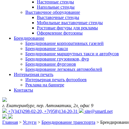
Настенные стенды
Напольные стенды
Выставочное оборудование
Выставочные стенды
Мобильные выставочные стенды
Ростовые фигуры для рекламы
Оформление фотозоны
Брендирование
Брендирование корпоративных газелей
Брендирование такси
Брендирование маршрутных такси и автобусов
Брендирование грузовиков, фур
Брендирование фургонов
Брендирование легковых автомобилей
Интерьерная печать
Интерьерная печать фотообоев
Реклама на баннере
Контакты
г. Екатеринбург, пер. Автоматики, 2л, офис 9
+7(343)298-02-20, +7(958)134-20-31
site@smartl.net
Главная
>
Услуги
>
Брендирование транспорта
>
Брендировани