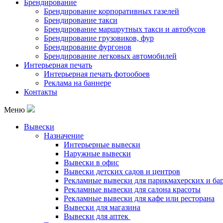
Брендирование
Брендирование корпоративных газелей
Брендирование такси
Брендирование маршрутных такси и автобусов
Брендирование грузовиков, фур
Брендирование фургонов
Брендирование легковых автомобилей
Интерьерная печать
Интерьерная печать фотообоев
Реклама на баннере
Контакты
Меню
Вывески
Назначение
Интерьерные вывески
Наружные вывески
Вывески в офис
Вывески детских садов и центров
Рекламные вывески для парикмахерских и ба
Рекламные вывески для салона красоты
Рекламные вывески для кафе или ресторана
Вывески для магазина
Вывески для аптек