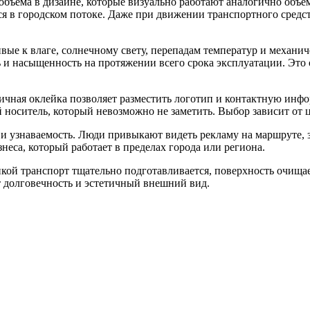
объёма в дизайне, которые визуально работают аналогично объ
я в городском потоке. Даже при движении транспортного средс
е к влаге, солнечному свету, перепадам температур и механич
ь и насыщенность на протяжении всего срока эксплуатации. Это
ичная оклейка позволяет разместить логотип и контактную инфо
 носитель, который невозможно не заметить. Выбор зависит от 
 узнаваемость. Люди привыкают видеть рекламу на маршруте, 
неса, который работает в пределах города или региона.
ой транспорт тщательно подготавливается, поверхность очищает
ет долговечность и эстетичный внешний вид.