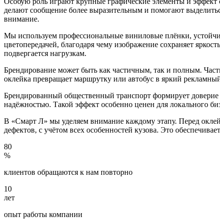
Особую роль играют крупные графические элементы и эффект 
делают сообщение более выразительным и помогают выделитьс
внимание.
Мы используем профессиональные виниловые плёнки, устойчивы
цветопередачей, благодаря чему изображение сохраняет яркост
подвергается нагрузкам.
Брендирование может быть как частичным, так и полным. Част
оклейка превращает маршрутку или автобус в яркий рекламный
Брендированный общественный транспорт формирует доверие и
надёжностью. Такой эффект особенно ценен для локального биз
В «Смарт Л» мы уделяем внимание каждому этапу. Перед оклейк
дефектов, с учётом всех особенностей кузова. Это обеспечива
80
%
клиентов обращаются к нам повторно
10
лет
опыт работы компании