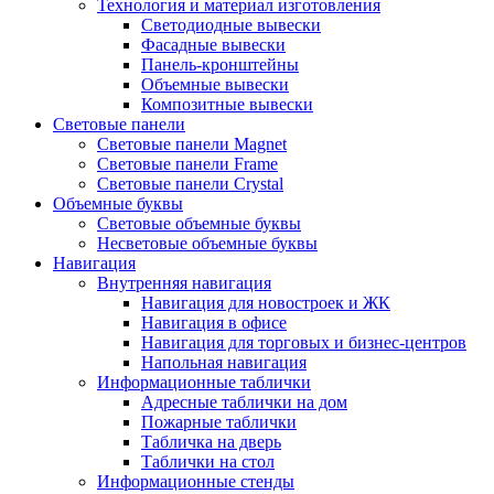
Технология и материал изготовления
Светодиодные вывески
Фасадные вывески
Панель-кронштейны
Объемные вывески
Композитные вывески
Световые панели
Световые панели Magnet
Световые панели Frame
Световые панели Crystal
Объемные буквы
Световые объемные буквы
Несветовые объемные буквы
Навигация
Внутренняя навигация
Навигация для новостроек и ЖК
Навигация в офисе
Навигация для торговых и бизнес-центров
Напольная навигация
Информационные таблички
Адресные таблички на дом
Пожарные таблички
Табличка на дверь
Таблички на стол
Информационные стенды