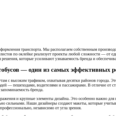
и оформления транспорта. Мы располагаем собственным произв
иалистов по оклейке реализует проекты любой сложности — от 
ая решения, которые усиливают узнаваемость бренда и обеспечи
тобусов — один из самых эффективных 
 с высоким трафиком, охватывая десятки районов города. Это 
юдей — пешеходами, водителями и пассажирами. В отличие от с
 запоминаемость бренда.
ражения и крупные элементы дизайна. Это особенно важно для в
но сильными. Наши дизайнеры создают макеты, которые учитыва
 профессионально, независимо от угла зрения.