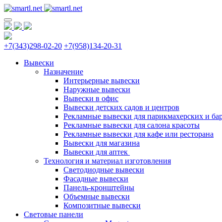
+7(343)298-02-20
+7(958)134-20-31
Вывески
Назначение
Интерьерные вывески
Наружные вывески
Вывески в офис
Вывески детских садов и центров
Рекламные вывески для парикмахерских и ба
Рекламные вывески для салона красоты
Рекламные вывески для кафе или ресторана
Вывески для магазина
Вывески для аптек
Технология и материал изготовления
Светодиодные вывески
Фасадные вывески
Панель-кронштейны
Объемные вывески
Композитные вывески
Световые панели