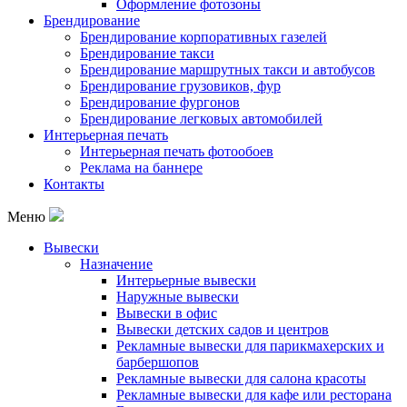
Оформление фотозоны
Брендирование
Брендирование корпоративных газелей
Брендирование такси
Брендирование маршрутных такси и автобусов
Брендирование грузовиков, фур
Брендирование фургонов
Брендирование легковых автомобилей
Интерьерная печать
Интерьерная печать фотообоев
Реклама на баннере
Контакты
Меню
Вывески
Назначение
Интерьерные вывески
Наружные вывески
Вывески в офис
Вывески детских садов и центров
Рекламные вывески для парикмахерских и
барбершопов
Рекламные вывески для салона красоты
Рекламные вывески для кафе или ресторана