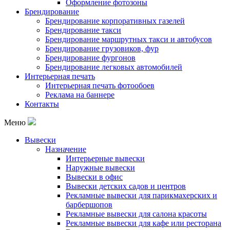
Оформление фотозоны
Брендирование
Брендирование корпоративных газелей
Брендирование такси
Брендирование маршрутных такси и автобусов
Брендирование грузовиков, фур
Брендирование фургонов
Брендирование легковых автомобилей
Интерьерная печать
Интерьерная печать фотообоев
Реклама на баннере
Контакты
Меню
Вывески
Назначение
Интерьерные вывески
Наружные вывески
Вывески в офис
Вывески детских садов и центров
Рекламные вывески для парикмахерских и
барбершопов
Рекламные вывески для салона красоты
Рекламные вывески для кафе или ресторана